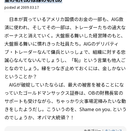
posted at
2009.03.17
日本が買っているアメリカ国債のお金の一部も、AIG救
済に使われ、そしてその一部は、トレーダーたちの過大な
ボーナスと消えていく。大盤振る舞いした経営陣のもと、
大盤振る舞いに慣れきった社員たち。AIGのデリバティ
ブ・トレーダーなんて傭兵といっしょで、組織に対する忠
誠心なんてないんでしょうし、「恥」という言葉も他人ご
となのでしょう。縁をつなぎ止めておくには、金しかない
ということか？
AIGが破綻していたならば、最大の被害を被ることにな
っていたゴールドマンサックス証券は、OBの財務長官の
サポートも受けながら、ちゃっかり火事場泥棒みたいな動
きをしたようだし。こういうのを、Shame on you. という
のでしょうか、オバマ大統領？！
カテゴリー：
ナンセンス