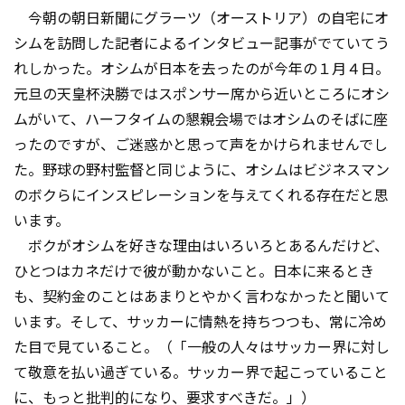
今朝の朝日新聞にグラーツ（オーストリア）の自宅にオ
シムを訪問した記者によるインタビュー記事がでていてう
れしかった。オシムが日本を去ったのが今年の１月４日。
元旦の天皇杯決勝ではスポンサー席から近いところにオシ
ムがいて、ハーフタイムの懇親会場ではオシムのそばに座
ったのですが、ご迷惑かと思って声をかけられませんでし
た。野球の野村監督と同じように、オシムはビジネスマン
のボクらにインスピレーションを与えてくれる存在だと思
います。
ボクがオシムを好きな理由はいろいろとあるんだけど、
ひとつはカネだけで彼が動かないこと。日本に来るとき
も、契約金のことはあまりとやかく言わなかったと聞いて
います。そして、サッカーに情熱を持ちつつも、常に冷め
た目で見ていること。（「一般の人々はサッカー界に対し
て敬意を払い過ぎている。サッカー界で起こっていること
に、もっと批判的になり、要求すべきだ。」）