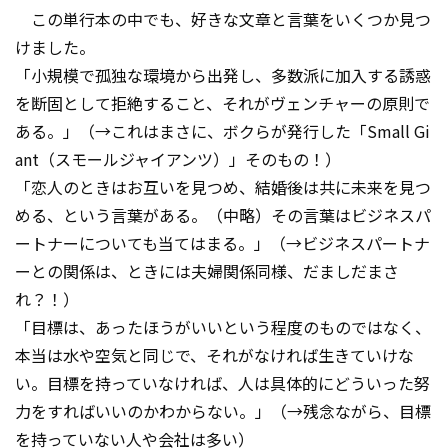
この単行本の中でも、好きな文章と言葉をいくつか見つ
けました。
「小規模で孤独な環境から出発し、多数派に加入する誘惑
を断固として拒絶すること、それがヴェンチャーの原則で
ある。」（→これはまさに、ボクらが発行した「Small Gi
ant（スモールジャイアンツ）」そのもの！）
「恋人のときはお互いを見つめ、結婚後は共に未来を見つ
める、という言葉がある。（中略）その言葉はビジネスパ
ートナーについても当てはまる。」（→ビジネスパートナ
ーとの関係は、ときには夫婦関係同様、だましだまさ
れ？！）
「目標は、あったほうがいいという程度のものではなく、
本当は水や空気と同じで、それがなければ生きていけな
い。目標を持っていなければ、人は具体的にどういった努
力をすればいいのかわからない。」（→残念ながら、目標
を持っていない人や会社は多い）