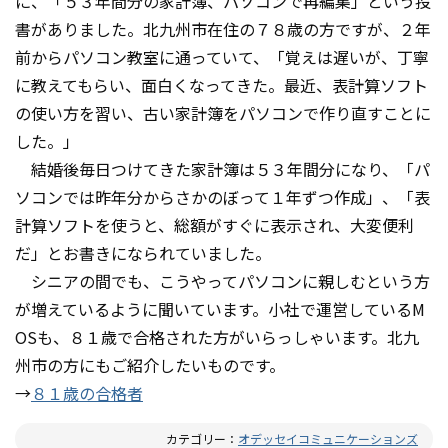
に、「５３年間分の家計簿、パソコンで再編集」という投
書がありました。北九州市在住の７８歳の方ですが、２年
前からパソコン教室に通っていて、「覚えは遅いが、丁寧
に教えてもらい、面白くなってきた。最近、表計算ソフト
の使い方を習い、古い家計簿をパソコンで作り直すことに
した。」
結婚後毎日つけてきた家計簿は５３年間分になり、「パ
ソコンでは昨年分からさかのぼって１年ずつ作成」、「表
計算ソフトを使うと、総額がすぐに表示され、大変便利
だ」とお書きになられていました。
シニアの間でも、こうやってパソコンに親しむという方
が増えているように聞いています。小社で運営しているM
OSも、８１歳で合格された方がいらっしゃいます。北九
州市の方にもご紹介したいものです。
→
８１歳の合格者
カテゴリー：
オデッセイコミュニケーションズ