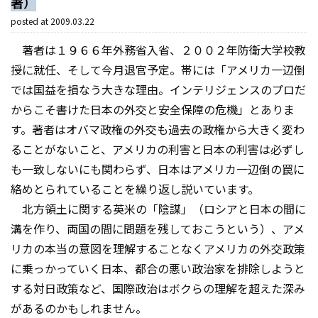
著）
posted at
2009.03.22
著者は１９６６年外務省入省、２００２年防衛大学校教
授に就任、そして今月退官予定。帯には「アメリカ一辺倒
では国益を損なう大きな理由。インテリジェンスのプロだ
からこそ書けた日本の外交と安全保障の危機」とありま
す。著者はオバマ政権の外交も過去の政権から大きく変わ
ることがないこと、アメリカの利害と日本の利害は必ずし
も一致しないにも関わらず、日本はアメリカ一辺倒の罠に
絡めとられていることを繰り返し説いています。
北方領土に関する英米の「陰謀」（ロシアと日本の間に
溝を作り、両国の間に問題を残しておこうという）、アメ
リカの本当の意図を理解することなくアメリカの外交政策
に乗っかっていく日本、都合の悪い政治家を排除しようと
する対日政策など、国際政治はボクらの理解を超えた深み
があるのかもしれません。