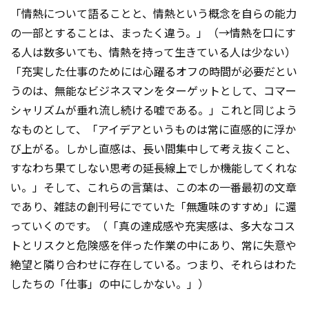
「情熱について語ることと、情熱という概念を自らの能力
の一部とすることは、まったく違う。」（→情熱を口にす
る人は数多いても、情熱を持って生きている人は少ない）
「充実した仕事のためには心躍るオフの時間が必要だとい
うのは、無能なビジネスマンをターゲットとして、コマー
シャリズムが垂れ流し続ける嘘である。」これと同じよう
なものとして、「アイデアというものは常に直感的に浮か
び上がる。しかし直感は、長い間集中して考え抜くこと、
すなわち果てしない思考の延長線上でしか機能してくれな
い。」そして、これらの言葉は、この本の一番最初の文章
であり、雑誌の創刊号にでていた「無趣味のすすめ」に還
っていくのです。（「真の達成感や充実感は、多大なコス
トとリスクと危険感を伴った作業の中にあり、常に失意や
絶望と隣り合わせに存在している。つまり、それらはわた
したちの「仕事」の中にしかない。」）