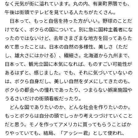
なく元気が街に溢れています。丸の内、有楽町界隈でも、
午後は街頭でテレビを見ている人たちがたくさん。
日本って、もっと自信を持った方がいい。野球のことだ
けでなく、ボクらの国について。別に急に国粋主義者にな
ったのではないけど、去年さまざまな地方を回ってあらた
めて思ったことは、日本の自然の多様性、美しさ（ただ
し、雄大さにはかける）、繊細さ。北海道から九州まで、
日本って、観光立国に本気になれば、ものすごい可能性が
あるはずと、感じました。でも、それに気づいていないの
は、ボクら自身だし、美しい自然をダメにしてきたのも、
ボクらの都会への憧れであったり、つまらない娯楽施設や
うるさいだけの街頭看板だったり。
どんな国でありたいのか、どんな社会を作りたいのか。
もっとボクらは自分の頭でしっかり考えつづけていくこと
だと思う。モノを作ってアメリカに買ってもらうことばか
りやっていても、結局、「アッシー君」として使われ、