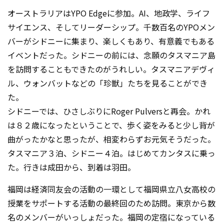
オーストラリアはYPO Edgeに参加。AI、地政学、ライフ
サイエンス、そしてリーダーシップ。千数百名のYPOメン
バーがシドニーに集まり、楽しくもあり、有意義でもある
イベントだった。シドニーの前には、念願のタスマニア島
を訪問することもできたのがうれしい。タスマニアデヴィ
ル、ウォンバットなどの「珍獣」たちを見ることができ
た。
シドニーでは、ひさしぶりにRoger Pulversと再会。かれ
は８２歳になったということで、歩く姿をみると少し背が
曲がったかなと思ったが、相変わらずお元気そうだった。
タスマニア３泊、シドニー４泊。はじめてカンタスに乗っ
た。行きは成田から、到着は羽田。
福岡は経済同友会の活動の一環として福岡県立八女高校の
授業をサポートする活動の最終回のため訪問。東京から数
名のメンバーがいっしょだった。福岡の定宿になっている