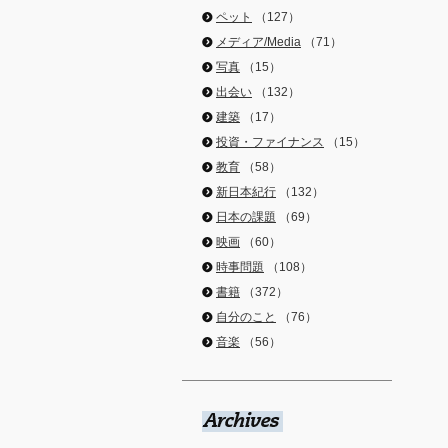
ペット
（127）
メディア/Media
（71）
写真
（15）
出会い
（132）
建築
（17）
投資・ファイナンス
（15）
教育
（58）
新日本紀行
（132）
日本の課題
（69）
映画
（60）
時事問題
（108）
書籍
（372）
自分のこと
（76）
音楽
（56）