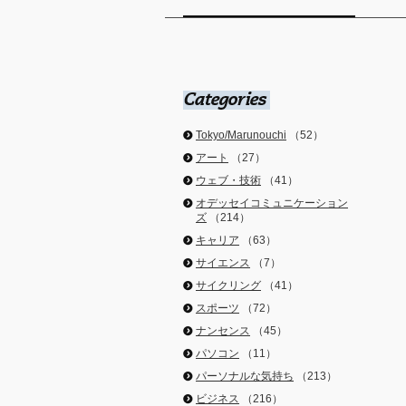
Tokyo/Marunouchi
（52）
アート
（27）
ウェブ・技術
（41）
オデッセイコミュニケーション
ズ
（214）
キャリア
（63）
サイエンス
（7）
サイクリング
（41）
スポーツ
（72）
ナンセンス
（45）
パソコン
（11）
パーソナルな気持ち
（213）
ビジネス
（216）